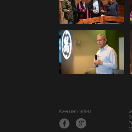
Kövessen minket!
B
S
P
M