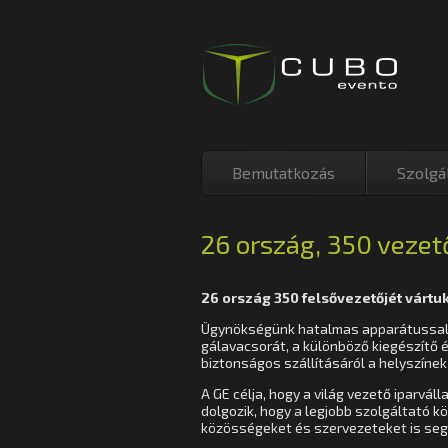
Bemutatkozás
Szolgá
26 ország, 350 vezet
26 ország 350 felsővezetőjét vártu
Ügynökségünk hatalmas apparátussal s
gálavacsorát, a különböző kiegészítő
biztonságos szállításáról a helyszínek
A GE célja, hogy a világ vezető iparvá
dolgozik, hogy a legjobb szolgáltató kö
közösségeket és szervezeteket is seg