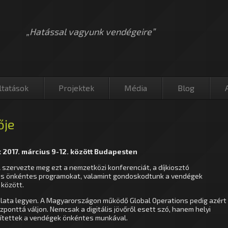
„Hatással vagyunk vendégeire”
ltatások
Projektek
Média
Blog
ője
k 2017. március 9-12. között Budapesten
zervezte meg ezt a nemzetközi konferenciát, a díjkiosztó
 és önkéntes programokat, valamint gondoskodtunk a vendégek
 között.
llalata legyen. A Magyarországon működő Global Operations pedig azért
zponttá váljon. Nemcsak a digitális jövőről esett szó, hanem helyi
ítettek a vendégek önkéntes munkával.