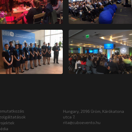
emutatkozás
Hungary, 2096 Üröm, Kárókatona
zolgáltatások
utca 7.
rita@cuboevento.hu
rojektek
édia