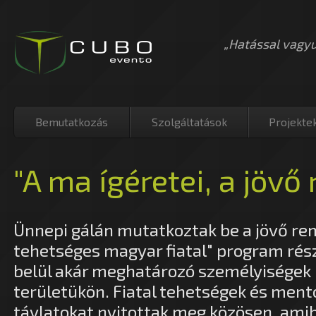
„Hatással vagy
Bemutatkozás
Szolgáltatások
Projekte
"A ma ígéretei, a jövő 
Ünnepi gálán mutatkoztak be a jövő re
tehetséges magyar fiatal" program rés
belül akár meghatározó személyiségek 
területükön. Fiatal tehetségek és mento
távlatokat nyitottak meg közösen, ami