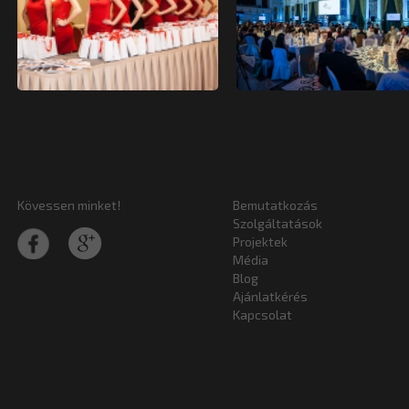
Kövessen minket!
Bemutatkozás
Szolgáltatások
Projektek
Média
Blog
Ajánlatkérés
Kapcsolat