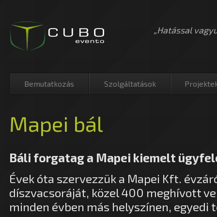
„Hatással vagy
Bemutatkozás
Szolgáltatások
Projekte
Mapei bál
Báli forgatag a Mapei kiemelt ügyfel
Évek óta szervezzük a Mapei Kft. évzá
díszvacsoráját, közel 400 meghívott v
minden évben más helyszínen, egyedi 