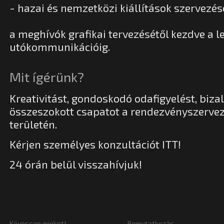
- hazai és nemzetközi kiállítások szervezés
a meghívók grafikai tervezésétől kezdve a l
utókommunikációig.
Mit ígérünk?
Kreativitást, gondoskodó odafigyelést, bizal
összeszokott csapatot a rendezvényszerve
területén.
Kérjen személyes konzultációt
ITT
!
24 órán belül visszahívjuk!
Kövessen minket!
Bemutatkozás